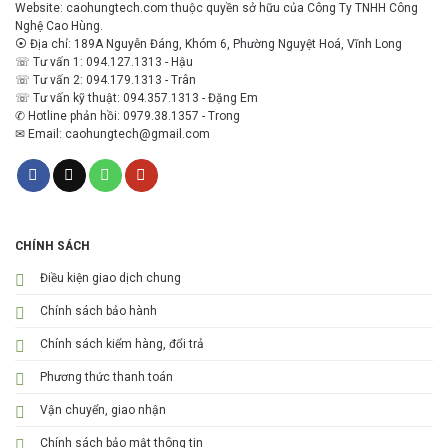
Website: caohungtech.com thuộc quyền sở hữu của Công Ty TNHH Công
Nghệ Cao Hùng.
⦿ Địa chỉ: 189A Nguyễn Đáng, Khóm 6, Phường Nguyệt Hoá, Vĩnh Long
☏ Tư vấn 1: 094.127.1313 - Hậu
☏ Tư vấn 2: 094.179.1313 - Trân
☏ Tư vấn kỹ thuật: 094.357.1313 - Đặng Em
✆ Hotline phản hồi: 0979.38.1357 - Trong
✉ Email: caohungtech@gmail.com
CHÍNH SÁCH
Điều kiện giao dịch chung
Chính sách bảo hành
Chính sách kiểm hàng, đổi trả
Phương thức thanh toán
Vận chuyển, giao nhận
Chính sách bảo mật thông tin