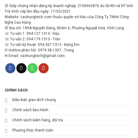
⦿ Giấy chứng nhận đăng ký doanh nghiệp: 2100665876 do Sở KH và ĐT tỉnh
Trà Vinh cấp lần đầu ngày: 17/03/2021.
Website: caohungtech.com thuộc quyền sở hữu của Công Ty TNHH Công
Nghệ Cao Hùng.
⦿ Địa chỉ: 189A Nguyễn Đáng, Khóm 6, Phường Nguyệt Hoá, Vĩnh Long
☏ Tư vấn 1: 094.127.1313 - Hậu
☏ Tư vấn 2: 094.179.1313 - Trân
☏ Tư vấn kỹ thuật: 094.357.1313 - Đặng Em
✆ Hotline phản hồi: 0979.38.1357 - Trong
✉ Email: caohungtech@gmail.com
CHÍNH SÁCH
Điều kiện giao dịch chung
Chính sách bảo hành
Chính sách kiểm hàng, đổi trả
Phương thức thanh toán