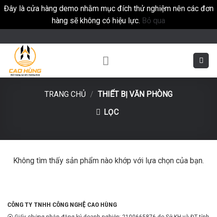
Đây là cửa hàng demo nhằm mục đích thử nghiệm nên các đơn
hàng sẽ không có hiệu lực.
Bỏ qua
Skip
to
content
TRANG CHỦ
/
THIẾT BỊ VĂN PHÒNG
LỌC
Không tìm thấy sản phẩm nào khớp với lựa chọn của bạn.
CÔNG TY TNHH CÔNG NGHỆ CAO HÙNG
⦿ Giấy chứng nhận đăng ký doanh nghiệp: 2100665876 do Sở KH và ĐT tỉnh