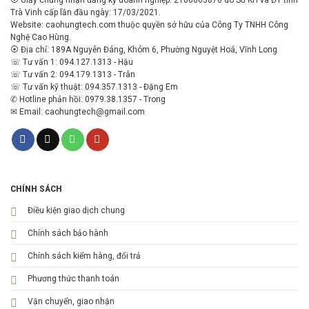
Trà Vinh cấp lần đầu ngày: 17/03/2021.
Website: caohungtech.com thuộc quyền sở hữu của Công Ty TNHH Công
Nghệ Cao Hùng.
⦿ Địa chỉ: 189A Nguyễn Đáng, Khóm 6, Phường Nguyệt Hoá, Vĩnh Long
☏ Tư vấn 1: 094.127.1313 - Hậu
☏ Tư vấn 2: 094.179.1313 - Trân
☏ Tư vấn kỹ thuật: 094.357.1313 - Đặng Em
✆ Hotline phản hồi: 0979.38.1357 - Trong
✉ Email: caohungtech@gmail.com
CHÍNH SÁCH
Điều kiện giao dịch chung
Chính sách bảo hành
Chính sách kiểm hàng, đổi trả
Phương thức thanh toán
Vận chuyển, giao nhận