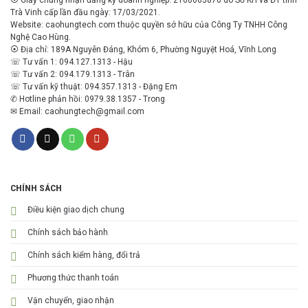
Trà Vinh cấp lần đầu ngày: 17/03/2021.
Website: caohungtech.com thuộc quyền sở hữu của Công Ty TNHH Công
Nghệ Cao Hùng.
⦿ Địa chỉ: 189A Nguyễn Đáng, Khóm 6, Phường Nguyệt Hoá, Vĩnh Long
☏ Tư vấn 1: 094.127.1313 - Hậu
☏ Tư vấn 2: 094.179.1313 - Trân
☏ Tư vấn kỹ thuật: 094.357.1313 - Đặng Em
✆ Hotline phản hồi: 0979.38.1357 - Trong
✉ Email: caohungtech@gmail.com
CHÍNH SÁCH
Điều kiện giao dịch chung
Chính sách bảo hành
Chính sách kiểm hàng, đổi trả
Phương thức thanh toán
Vận chuyển, giao nhận