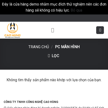
Đây là cửa hàng demo nhằm mục đích thử nghiệm nên các đơn
hàng sẽ không có hiệu lực.
Bỏ qua
Skip
to
content
TRANG CHỦ
/
PC MÀN HÌNH
LỌC
Không tìm thấy sản phẩm nào khớp với lựa chọn của bạn.
CÔNG TY TNHH CÔNG NGHỆ CAO HÙNG
⦿ Giấy chứng nhận đăng ký doanh nghiệp: 2100665876 do Sở KH và ĐT tỉnh