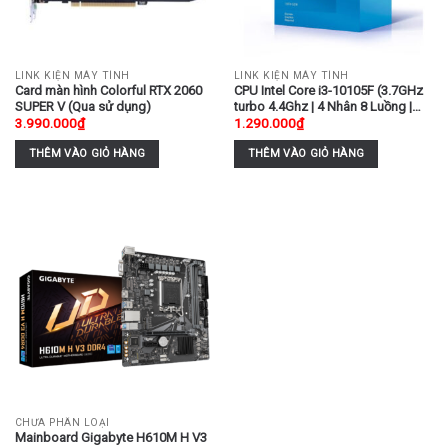
LINK KIỆN MÁY TÍNH
LINK KIỆN MÁY TÍNH
Card màn hình Colorful RTX 2060
CPU Intel Core i3-10105F (3.7GHz
SUPER V (Qua sử dụng)
turbo 4.4Ghz | 4 Nhân 8 Luồng |
3.990.000
₫
1.290.000
₫
6MB Cache | 65W) (Qua sử dụng)
THÊM VÀO GIỎ HÀNG
THÊM VÀO GIỎ HÀNG
CHƯA PHÂN LOẠI
Mainboard Gigabyte H610M H V3