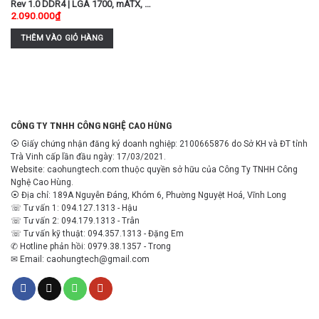
Rev 1.0 DDR4 | LGA 1700, mATX, 2
2.090.000
₫
khe RAM (Cập nhật giá Q1/2026)
THÊM VÀO GIỎ HÀNG
CÔNG TY TNHH CÔNG NGHỆ CAO HÙNG
⦿ Giấy chứng nhận đăng ký doanh nghiệp: 2100665876 do Sở KH và ĐT tỉnh
Trà Vinh cấp lần đầu ngày: 17/03/2021.
Website: caohungtech.com thuộc quyền sở hữu của Công Ty TNHH Công
Nghệ Cao Hùng.
⦿ Địa chỉ: 189A Nguyễn Đáng, Khóm 6, Phường Nguyệt Hoá, Vĩnh Long
☏ Tư vấn 1: 094.127.1313 - Hậu
☏ Tư vấn 2: 094.179.1313 - Trân
☏ Tư vấn kỹ thuật: 094.357.1313 - Đặng Em
✆ Hotline phản hồi: 0979.38.1357 - Trong
✉ Email: caohungtech@gmail.com