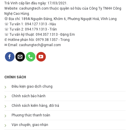
Trà Vinh cấp lần đầu ngày: 17/03/2021.
Website: caohungtech.com thuộc quyền sở hữu của Công Ty TNHH Công
Nghệ Cao Hùng.
⦿ Địa chỉ: 189A Nguyễn Đáng, Khóm 6, Phường Nguyệt Hoá, Vĩnh Long
☏ Tư vấn 1: 094.127.1313 - Hậu
☏ Tư vấn 2: 094.179.1313 - Trân
☏ Tư vấn kỹ thuật: 094.357.1313 - Đặng Em
✆ Hotline phản hồi: 0979.38.1357 - Trong
✉ Email: caohungtech@gmail.com
CHÍNH SÁCH
Điều kiện giao dịch chung
Chính sách bảo hành
Chính sách kiểm hàng, đổi trả
Phương thức thanh toán
Vận chuyển, giao nhận