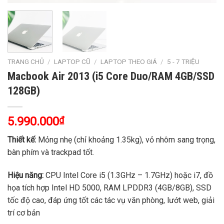
TRANG CHỦ
/
LAPTOP CŨ
/
LAPTOP THEO GIÁ
/
5 - 7 TRIỆU
Macbook Air 2013 (i5 Core Duo/RAM 4GB/SSD
128GB)
5.990.000
₫
Thiết kế:
Mỏng nhẹ (chỉ khoảng 1.35kg), vỏ nhôm sang trọng,
bàn phím và trackpad tốt.
Hiệu năng:
CPU Intel Core i5 (1.3GHz – 1.7GHz) hoặc i7, đồ
họa tích hợp Intel HD 5000, RAM LPDDR3 (4GB/8GB), SSD
tốc độ cao, đáp ứng tốt các tác vụ văn phòng, lướt web, giải
trí cơ bản