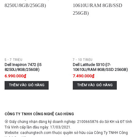
5 - 7 TRIỆU
7 - 10 TRIỆU
Dell Inspiron 7472 (i5
Dell Latitude 5310 (i7-
8250U/8GB/256GB)
10610U/RAM 8GB/SSD 256GB)
6.990.000
₫
7.490.000
₫
THÊM VÀO GIỎ HÀNG
THÊM VÀO GIỎ HÀNG
CÔNG TY TNHH CÔNG NGHỆ CAO HÙNG
⦿ Giấy chứng nhận đăng ký doanh nghiệp: 2100665876 do Sở KH và ĐT tỉnh
Trà Vinh cấp lần đầu ngày: 17/03/2021.
Website: caohungtech.com thuộc quyền sở hữu của Công Ty TNHH Công