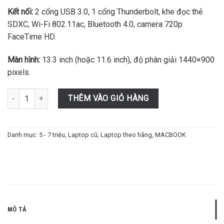
Kết nối:
2 cổng USB 3.0, 1 cổng Thunderbolt, khe đọc thẻ
SDXC, Wi-Fi 802.11ac, Bluetooth 4.0, camera 720p
FaceTime HD.
Màn hình:
13.3 inch (hoặc 11.6 inch), độ phân giải 1440×900
pixels.
Macbook Air 2013 (i5 Core Duo/RAM 4GB/SSD 128GB) số lượng
THÊM VÀO GIỎ HÀNG
Danh mục:
5 - 7 triệu
,
Laptop cũ
,
Laptop theo hãng
,
MACBOOK
MÔ TẢ