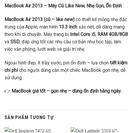
MacBook Air 2013 – Máy Cũ Like New, Nhẹ Gọn, Ổn Định
MacBook Air 2013 (cũ – like new)
có thiết kế mỏng nhẹ đặc
trưng của Apple, màn hình
13.3 inch
sắc nét, dễ dàng mang
theo khi di chuyển. Máy trang bị
Intel Core i5
,
RAM 4GB/8GB
và
SSD
, đáp ứng tốt các nhu cầu cơ bản như học tập, làm
việc văn phòng, lướt web và giải trí nhẹ.
Ngoại hình đẹp, ít trầy xước, pin ổn định – lựa chọn
tiết kiệm
chi phí
cho người dùng cần một chiếc MacBook gọn nhẹ, dễ
sử dụng.
👉
MacBook giá tốt – gọn nhẹ – dùng ổn định hằng ngày.
SẢN PHẨM TƯƠNG TỰ