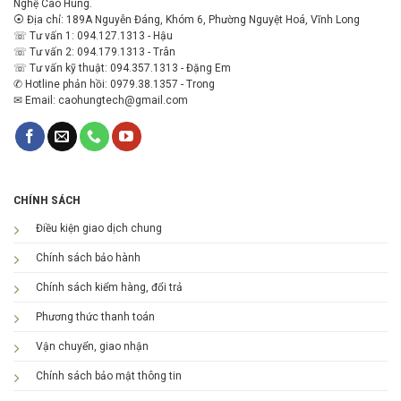
Nghệ Cao Hùng.
⦿ Địa chỉ: 189A Nguyễn Đáng, Khóm 6, Phường Nguyệt Hoá, Vĩnh Long
☏ Tư vấn 1: 094.127.1313 - Hậu
☏ Tư vấn 2: 094.179.1313 - Trân
☏ Tư vấn kỹ thuật: 094.357.1313 - Đặng Em
✆ Hotline phản hồi: 0979.38.1357 - Trong
✉ Email: caohungtech@gmail.com
CHÍNH SÁCH
Điều kiện giao dịch chung
Chính sách bảo hành
Chính sách kiểm hàng, đổi trả
Phương thức thanh toán
Vận chuyển, giao nhận
Chính sách bảo mật thông tin