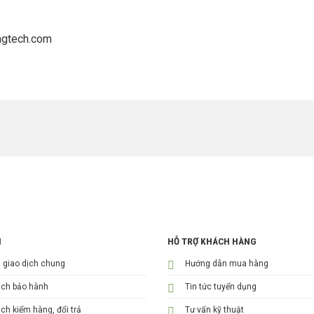
ngtech.com
H
HỖ TRỢ KHÁCH HÀNG
n giao dịch chung
Hướng dẫn mua hàng
ách bảo hành
Tin tức tuyển dụng
ch kiểm hàng, đổi trả
Tư vấn kỹ thuật