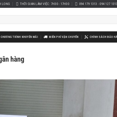
H LONG
THỜI GIAN LÀM VIỆC: 7H30 - 17H30
094 179 1313 - 094 127 131
CHƯƠNG TRÌNH KHUYẾN MÃI
MIỄN PHÍ VẬN CHUYỂN
CHÍNH SÁCH BẢO H
gân hàng