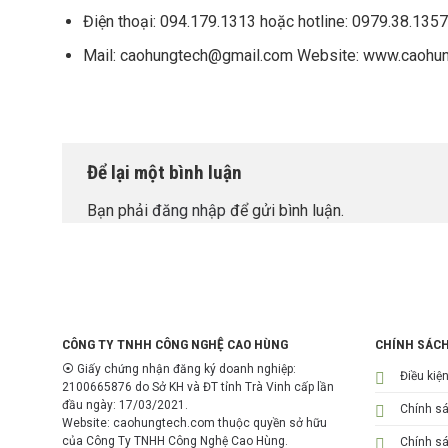
Điện thoại: 094.179.1313 hoặc hotline: 0979.38.1357
Mail: caohungtech@gmail.com Website: www.caohu
Để lại một bình luận
Bạn phải
đăng nhập
để gửi bình luận.
CÔNG TY TNHH CÔNG NGHỆ CAO HÙNG
CHÍNH SÁC
⦿ Giấy chứng nhận đăng ký doanh nghiệp:
Điều kiệ
2100665876 do Sở KH và ĐT tỉnh Trà Vinh cấp lần
đầu ngày: 17/03/2021.
Chính s
Website: caohungtech.com thuộc quyền sở hữu
của Công Ty TNHH Công Nghệ Cao Hùng.
Chính sá