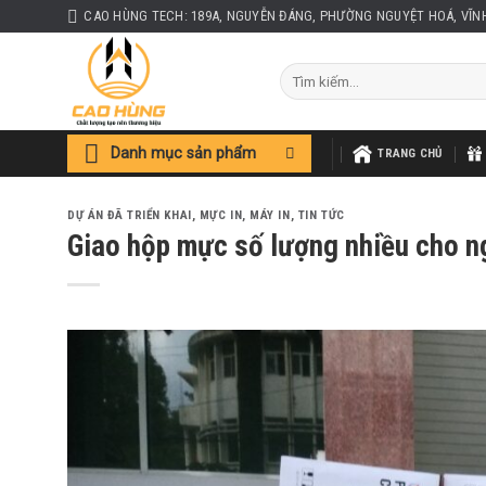
Skip
CAO HÙNG TECH: 189A, NGUYỄN ĐÁNG, PHƯỜNG NGUYỆT HOÁ, VĨN
to
content
Tìm
kiếm:
Danh mục sản phẩm
TRANG CHỦ
DỰ ÁN ĐÃ TRIỂN KHAI
,
MỰC IN, MÁY IN
,
TIN TỨC
Giao hộp mực số lượng nhiều cho n