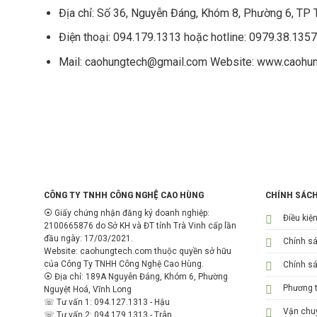
Địa chỉ: Số 36, Nguyễn Đáng, Khóm 8, Phường 6, TP Tr
Điện thoại: 094.179.1313 hoặc hotline: 0979.38.1357
Mail: caohungtech@gmail.com Website: www.caohu
CÔNG TY TNHH CÔNG NGHỆ CAO HÙNG
CHÍNH SÁC
⦿ Giấy chứng nhận đăng ký doanh nghiệp:
Điều kiệ
2100665876 do Sở KH và ĐT tỉnh Trà Vinh cấp lần
đầu ngày: 17/03/2021.
Chính s
Website: caohungtech.com thuộc quyền sở hữu
của Công Ty TNHH Công Nghệ Cao Hùng.
Chính sá
⦿ Địa chỉ: 189A Nguyễn Đáng, Khóm 6, Phường
Phương t
Nguyệt Hoá, Vĩnh Long
☏ Tư vấn 1: 094.127.1313 - Hậu
Vận chuy
☏ Tư vấn 2: 094.179.1313 - Trân