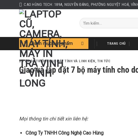
Skip
CAO HÙNG TECH: 189A, NGUYỄN ĐÁNG, PHƯỜNG NGUYỆT HOÁ, VĨN
to
content
Tìm
kiếm:
Danh mục sản phẩm
TRANG CHỦ
DỰ ÁN ĐÃ TRIỂN KHAI
,
MÁY TÍNH VÀ LINH KIỆN
,
TIN TỨC
Giao và lắp đặt 7 bộ máy tính cho 
Mọi thông tin chi tiết xin liên hệ:
Công Ty TNHH Công Nghệ Cao Hùng