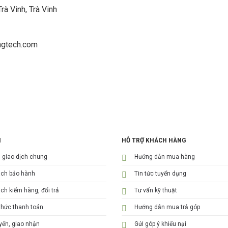
à Vinh, Trà Vinh
ngtech.com
H
HỖ TRỢ KHÁCH HÀNG
n giao dịch chung
Hướng dẫn mua hàng
ách bảo hành
Tin tức tuyển dụng
ch kiểm hàng, đổi trả
Tư vấn kỹ thuật
hức thanh toán
Hướng dẫn mua trả góp
ển, giao nhận
Gửi góp ý khiếu nại