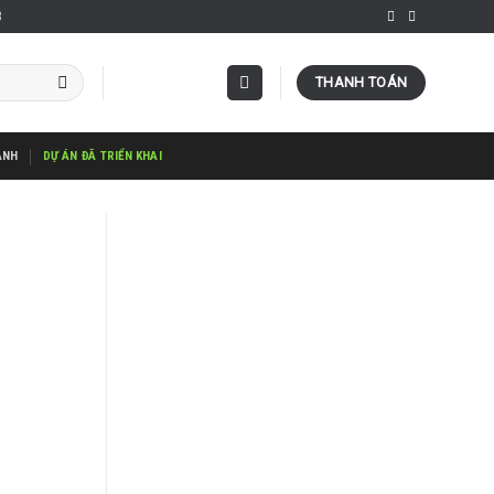
3
THANH TOÁN
ÀNH
DỰ ÁN ĐÃ TRIỂN KHAI