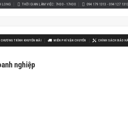
H LONG
THỜI GIAN LÀM VIỆC: 7H30 - 17H30
094 179 1313 - 094 127 131
CHƯƠNG TRÌNH KHUYẾN MÃI
MIỄN PHÍ VẬN CHUYỂN
CHÍNH SÁCH BẢO H
doanh nghiệp