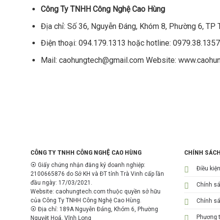
Công Ty TNHH Công Nghệ Cao Hùng
Địa chỉ: Số 36, Nguyễn Đáng, Khóm 8, Phường 6, TP Tr
Điện thoại: 094.179.1313 hoặc hotline: 0979.38.1357
Mail: caohungtech@gmail.com Website: www.caohu
CÔNG TY TNHH CÔNG NGHỆ CAO HÙNG
CHÍNH SÁC
⦿ Giấy chứng nhận đăng ký doanh nghiệp:
Điều kiệ
2100665876 do Sở KH và ĐT tỉnh Trà Vinh cấp lần
đầu ngày: 17/03/2021.
Chính s
Website: caohungtech.com thuộc quyền sở hữu
của Công Ty TNHH Công Nghệ Cao Hùng.
Chính sá
⦿ Địa chỉ: 189A Nguyễn Đáng, Khóm 6, Phường
Phương t
Nguyệt Hoá, Vĩnh Long