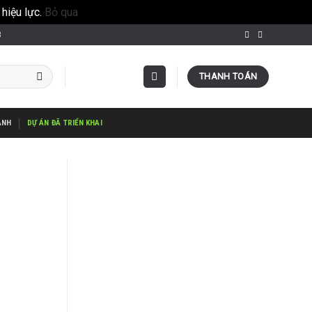
hiệu lực.
Bỏ qua
3
THANH TOÁN
ÀNH
DỰ ÁN ĐÃ TRIỂN KHAI