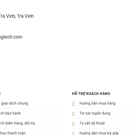
à Vinh, Trà Vinh
ngtech.com
H
HỖ TRỢ KHÁCH HÀNG
n giao dịch chung
Hướng dẫn mua hàng
ách bảo hành
Tin tức tuyển dụng
ch kiểm hàng, đổi trả
Tư vấn kỹ thuật
hức thanh toán
Hướng dẫn mua trả góp