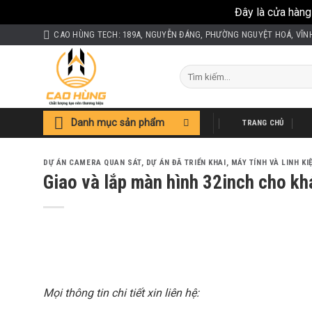
Đây là cửa hàng
Skip
CAO HÙNG TECH: 189A, NGUYỄN ĐÁNG, PHƯỜNG NGUYỆT HOÁ, VĨN
to
content
Tìm
kiếm:
Danh mục sản phẩm
TRANG CHỦ
DỰ ÁN CAMERA QUAN SÁT
,
DỰ ÁN ĐÃ TRIỂN KHAI
,
MÁY TÍNH VÀ LINH KI
Giao và lắp màn hình 32inch cho k
Mọi thông tin chi tiết xin liên hệ: