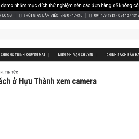
 demo nhằm mục đích thử nghiệm nên các đơn hàng sẽ không có 
H LONG
THỜI GIAN LÀM VIỆC: 7H30 - 17H30
094 179 1313 - 094 127 131
CHƯƠNG TRÌNH KHUYẾN MÃI
MIỄN PHÍ VẬN CHUYỂN
CHÍNH SÁCH BẢO H
ỆN
,
TIN TỨC
hách ở Hựu Thành xem camera